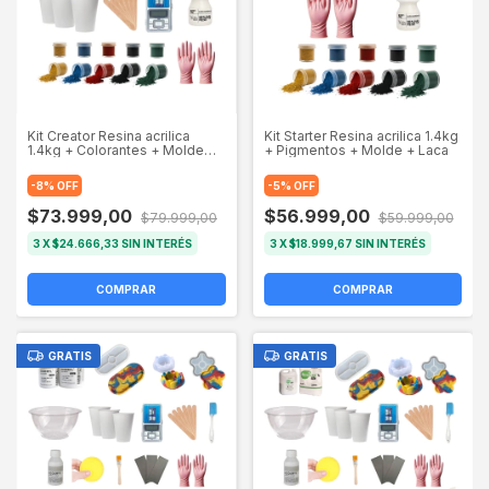
Kit Creator Resina acrilica
Kit Starter Resina acrilica 1.4kg
1.4kg + Colorantes + Molde
+ Pigmentos + Molde + Laca
Bandeja + Laca +
Herramientas
-
8
%
OFF
-
5
%
OFF
$73.999,00
$56.999,00
$79.999,00
$59.999,00
3
X
$24.666,33
SIN INTERÉS
3
X
$18.999,67
SIN INTERÉS
COMPRAR
COMPRAR
GRATIS
GRATIS