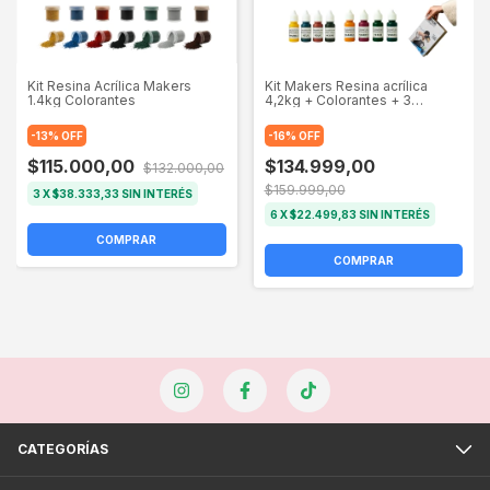
Kit Resina Acrílica Makers
Kit Makers Resina acrílica
1.4kg Colorantes
4,2kg + Colorantes + 3
Moldes + Laca 250g +
Herramientas
-
13
%
OFF
-
16
%
OFF
$115.000,00
$134.999,00
$132.000,00
$159.999,00
3
X
$38.333,33
SIN INTERÉS
6
X
$22.499,83
SIN INTERÉS
COMPRAR
COMPRAR
CATEGORÍAS