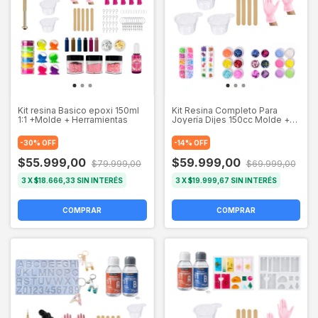
Kit resina Basico epoxi 150ml
Kit Resina Completo Para
1:1 +Molde + Herramientas
Joyería Dijes 150cc Molde +
Deco
-
30
%
OFF
-
14
%
OFF
$55.999,00
$59.999,00
$79.999,00
$69.999,00
3
X
$18.666,33
SIN INTERÉS
3
X
$19.999,67
SIN INTERÉS