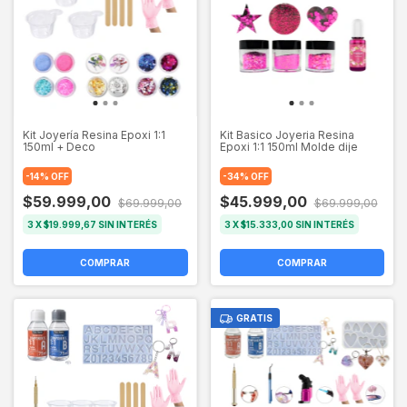
Kit Joyería Resina Epoxi 1:1
Kit Basico Joyeria Resina
150ml + Deco
Epoxi 1:1 150ml Molde dije
-
14
%
OFF
-
34
%
OFF
$59.999,00
$45.999,00
$69.999,00
$69.999,00
3
X
$19.999,67
SIN INTERÉS
3
X
$15.333,00
SIN INTERÉS
GRATIS