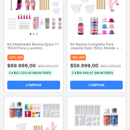
Kit Intermedio Resina Epoxi 1:1
Kit Resina Completo Para
150ml Para LLaveros
Joyería Dijes 150cc Molde +
Abecedario
Deco
-
22
%
OFF
-
14
%
OFF
$69.999,00
$59.999,00
$89.999,00
$69.999,00
3
X
$23.333,00
SIN INTERÉS
3
X
$19.999,67
SIN INTERÉS