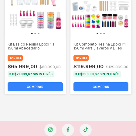
Kit Basico Resina Epoxi 1:1
Kit Completo Resina Epoxi 1:1
150ml Abecedario
150ml Para Llaveros y Dijes
-
6
%
OFF
-
8
%
OFF
$65.999,00
$119.999,00
$69.999,00
$129.999,00
3
X
$21.999,67
SIN INTERÉS
3
X
$39.999,67
SIN INTERÉS