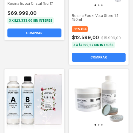
Resina Epoxi Cristal 1kg 1:1
$69.999,00
Resina Epoxi Veta Store 1:1
150ml
3
X
$23.333,00
SIN INTERÉS
-
21
%
OFF
$12.599,00
$15.999,00
3
X
$4.199,67
SIN INTERÉS