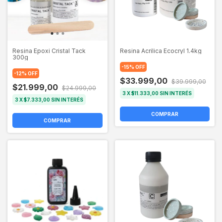
Resina Epoxi Cristal Tack
Resina Acrilica Ecocryl 1.4kg
300g
-
15
%
OFF
-
12
%
OFF
$33.999,00
$39.999,00
$21.999,00
$24.999,00
3
X
$11.333,00
SIN INTERÉS
3
X
$7.333,00
SIN INTERÉS