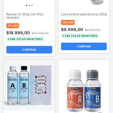
Resina Uv 100g Con Pico
Laca Acrilica para Ecocryl 250g
Vertedor
-
19
%
OFF
-
5
%
OFF
$6.999,00
$8.599,00
$18.999,00
$19.999,00
3
X
$2.333,00
SIN INTERÉS
3
X
$6.333,00
SIN INTERÉS