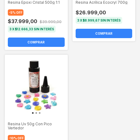
Resina Epoxi Cristal 500g 1:1
Resina Acrílica Ecocryl 700g
$26.999,00
-
5
%
OFF
$37.999,00
3
X
$8.999,67
SIN INTERÉS
$39.999,00
3
X
$12.666,33
SIN INTERÉS
Resina Uv 50g Con Pico
Vertedor
-
10
%
OFF