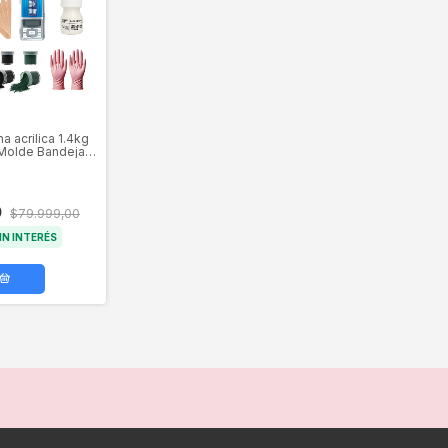
na acrilica 1.4kg
 Molde Bandeja +
entas
0
$79.999,00
IN INTERÉS