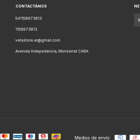
CONTACTÁNOS
NE
541158973813
1158973813
vetastore.ar@gmail.com
Avenida Indepedencia, Monserrat CABA
Medios de envío