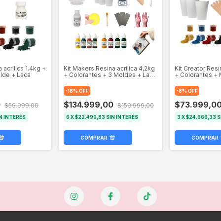
a acrilica 1.4kg +
Kit Makers Resina acrílica 4,2kg
Kit Creator Resi
lde + Laca
+ Colorantes + 3 Moldes + Laca
+ Colorantes +
250g + Herramientas
Laca + Herrami
-
16
%
OFF
-
8
%
OFF
0
$134.999,00
$73.999,0
$59.999,00
$159.999,00
N INTERÉS
6
X
$22.499,83
SIN INTERÉS
3
X
$24.666,33
S
COMPRAR
COMPRAR