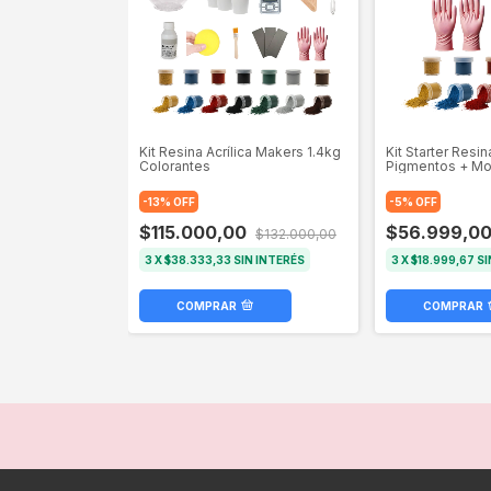
Kit Resina Acrílica Makers 1.4kg
Kit Starter Resin
Colorantes
Pigmentos + Mo
-
13
%
OFF
-
5
%
OFF
$115.000,00
$56.999,0
$132.000,00
3
X
$38.333,33
SIN INTERÉS
3
X
$18.999,67
SI
COMPRAR
COMPRAR