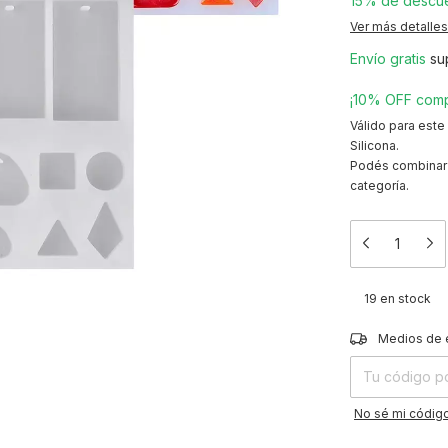
15% de descu
Ver más detalles
Envío gratis
su
¡10% OFF comp
Válido para este
Silicona.
Podés combinar 
categoría.
19
en stock
Entregas para el
Medios de 
No sé mi código