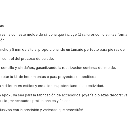
mas
 resina con este molde de silicona que incluye
12 ranuras
con distintas forma
ión.
ancho y 5 mm de altura, proporcionando un tamaño perfecto para piezas delic
 el control del proceso de curado.
encillo y sin daños, garantizando la reutilización continua del molde.
pletar tu kit de herramientas o para proyectos específicos.
a diferentes estilos y creaciones, potenciando tu creatividad.
epoxi, ya sea para la fabricación de accesorios, joyería o piezas decorativa
ara lograr acabados profesionales y únicos.
lusivos con la precisión y variedad que necesitás!
.