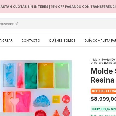
ASTA 6 CUOTAS SIN INTERÉS | 15% OFF PAGANDO CON TRANSFERENC
A CREAR
CONTACTO
QUIÉNES SOMOS
GUÍA COMPLETA PA
Inicio
>
Moldes De 
Dijes Para Resina x1
Molde S
Resina
10% OFF LLEV
$8.999,0
3
X
$2.999,67
SIN