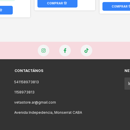
CONTACTÁNOS
NE
541158973813
1158973813
vetastore.ar@gmail.com
Avenida Indepedencia, Monserrat CABA