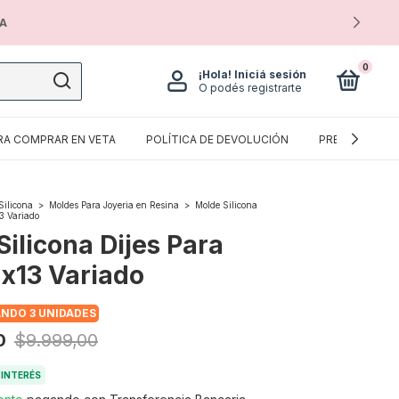
IA
0
¡Hola!
Iniciá sesión
O podés registrarte
RA COMPRAR EN VETA
POLÍTICA DE DEVOLUCIÓN
PREGUNTAS F
Silicona
>
Moldes Para Joyeria en Resina
>
Molde Silicona
3 Variado
ilicona Dijes Para
 x13 Variado
ANDO 3 UNIDADES
0
$9.999,00
 INTERÉS