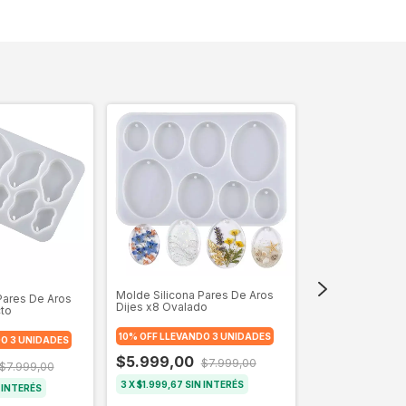
Molde Silicona Pares De Aros
Pares De Aros
Dijes x8 Ovalado
cto
Molde Aros colg
10% OFF LLEVANDO 3 UNIDADES
DO 3 UNIDADES
10% OFF LLEVAND
$5.999,00
$7.999,00
$7.999,00
$7.599,00
3
X
$1.999,67
SIN INTERÉS
 INTERÉS
3
X
$2.533,00
SIN