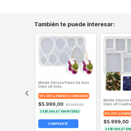
También te puede interesar:
Molde Silicona Pares De Aros
Dijes x8 Gota
 Pares De Aros
gular
10% OFF LLEVANDO 3 UNIDADES
Molde Silicona 
$5.999,00
Dijes x8 Cuadr
$7.999,00
DO 3 UNIDADES
3
X
$1.999,67
SIN INTERÉS
$7.999,00
10% OFF LLEVAN
N INTERÉS
$5.999,00
3
X
$1.999,67
SIN