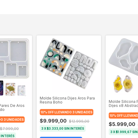
Molde Silicona Dijes Aros Para
Molde Silicona 
Resina Boho
Dijes x8 Abstra
Pares De Aros
ado
10% OFF LLEVANDO 3 UNIDADES
10% OFF LLEVAN
DO 3 UNIDADES
$9.999,00
$12.999,00
$5.999,00
$7.999,00
3
X
$3.333,00
SIN INTERÉS
3
X
$1.999,67
SIN
 INTERÉS