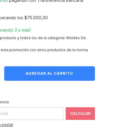
ento
pagando con Transferencia Bancaria
perando los
$75.000,00
rando 3 o más!
 producto y todos los de la categoría: Moldes De
esta promoción con otros productos de la misma
CAMBIAR CP
 CP:
envío
CALCULAR
 postal