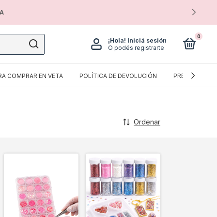
IA
0
¡Hola!
Iniciá sesión
O podés registrarte
RA COMPRAR EN VETA
POLÍTICA DE DEVOLUCIÓN
PREGUNTAS F
Ordenar