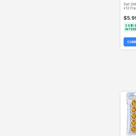
Set Gli
x12 Fr
$5.9
3
X
$1.
INTER