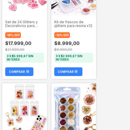
Set de 24 Glitters y
Kit de frascos de
Decorativos para
glitters para resina x12
Resina Epoxi y UV
-
18
%
OFF
-
10
%
OFF
$17.999,00
$8.999,00
$21.999,00
$9.999,00
3
X
$5.999,67
SIN
3
X
$2.999,67
SIN
INTERÉS
INTERÉS
COMPRAR