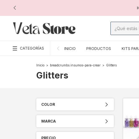
H
CATEGORÍAS
INICIO
PRODUCTOS
KITS PAR
Inicio
>
breadcrumbs.insumos-para-crear
>
Glitters
Glitters
COLOR
MARCA
PRECIO