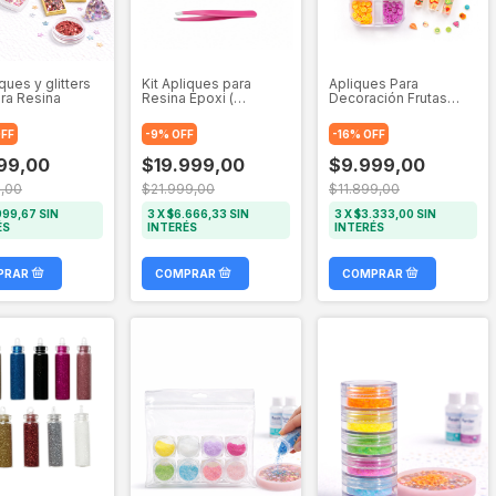
iques y glitters
Kit Apliques para
Apliques Para
ara Resina
Resina Epoxi (
Decoración Frutas
Mariposa - Flores -
Para Resina Epoxi
Estrellas )
FF
-
9
%
OFF
-
16
%
OFF
99,00
$19.999,00
$9.999,00
,00
$21.999,00
$11.899,00
999,67
SIN
3
X
$6.666,33
SIN
3
X
$3.333,00
SIN
ÉS
INTERÉS
INTERÉS