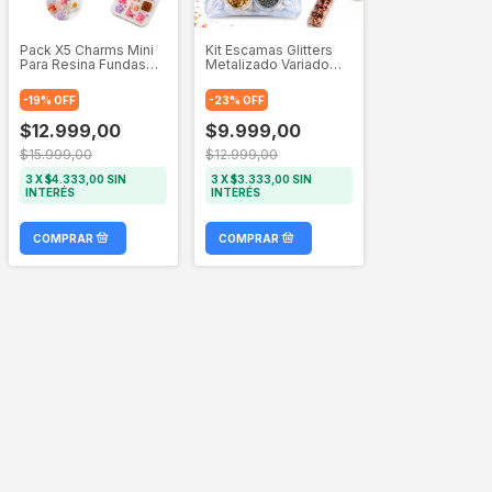
Pack X5 Charms Mini
Kit Escamas Glitters
Para Resina Fundas
Metalizado Variado
Dijes Encapsular
Para Resina X10
-
19
%
OFF
-
23
%
OFF
$12.999,00
$9.999,00
$15.999,00
$12.999,00
3
X
$4.333,00
SIN
3
X
$3.333,00
SIN
INTERÉS
INTERÉS