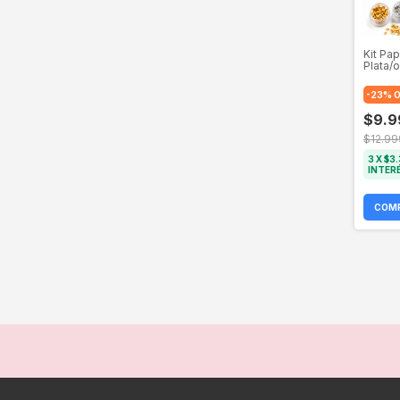
Kit Pa
Plata/o
Metali
Resina
-
23
%
O
$9.9
$12.99
3
X
$3.
INTER