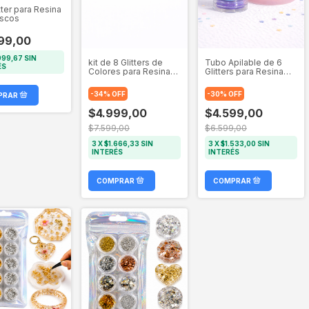
tter para Resina
ascos
99,00
999,67
SIN
kit de 8 Glitters de
Tubo Apilable de 6
ÉS
Colores para Resina
Glitters para Resina
Epoxi - Pack Creativo
Epoxi
en Bolsa Reutilizable
-
34
%
OFF
-
30
%
OFF
$4.999,00
$4.599,00
$7.599,00
$6.599,00
3
X
$1.666,33
SIN
3
X
$1.533,00
SIN
INTERÉS
INTERÉS