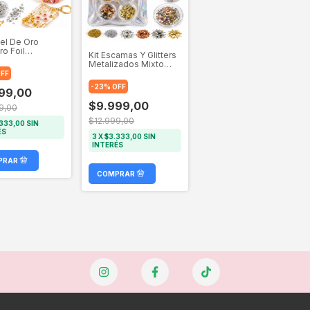
pel De Oro
ro Foil
Kit Escamas Y Glitters
zado Para
Metalizados Mixto
 X10
Para Resina X10
FF
-
23
%
OFF
99,00
$9.999,00
9,00
$12.999,00
333,00
SIN
ÉS
3
X
$3.333,00
SIN
INTERÉS