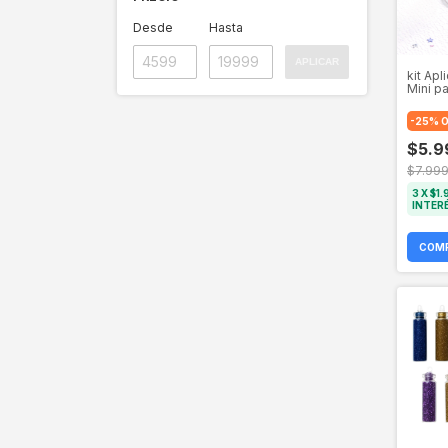
Desde
Hasta
APLICAR
kit Apl
Mini p
-
25
%
O
$5.9
$7.999
3
X
$1.
INTER