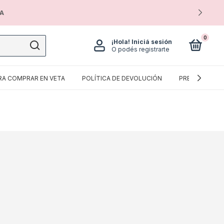
IA
0
¡Hola!
Iniciá sesión
O podés registrarte
RA COMPRAR EN VETA
POLÍTICA DE DEVOLUCIÓN
PREGUNTAS F