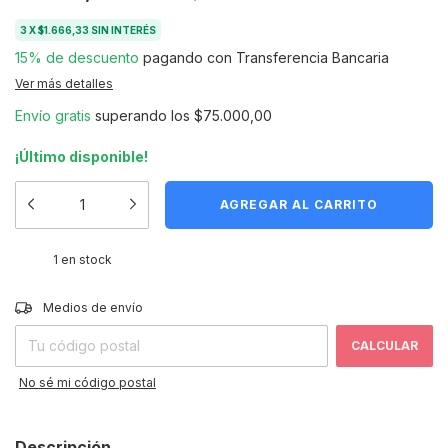
3
X
$1.666,33
SIN INTERÉS
15% de descuento
pagando con Transferencia Bancaria
Ver más detalles
Envío gratis
superando los
$75.000,00
¡Último disponible!
1
en stock
CAMBIAR CP
Entregas para el CP:
Medios de envío
CALCULAR
No sé mi código postal
Descripción