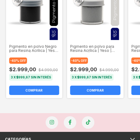
Pigmento en polvo Negro
Pigmento en polvo para
Pigm
para Resina Acrílica | Yeso
Resina Acrílica | Yeso |
Resin
| Cemento | 10g
Cemento | Gris 10g
Ceme
-
40
%
OFF
-
40
%
OFF
-
40
$2.999,00
$2.999,00
$2
$4.999,00
$4.999,00
3
X
$999,67
SIN INTERÉS
3
X
$999,67
SIN INTERÉS
3
X
CATEGORÍAS