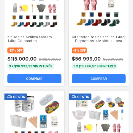
Kit Resina Acrílica Makers
Kit Starter Resina acrilica 1.4kg
1.4kg Colorantes
+ Pigmentos + Molde + Laca
-
13
%
OFF
-
5
%
OFF
$115.000,00
$56.999,00
$132.000,00
$59.999,00
3
X
$38.333,33
SIN INTERÉS
3
X
$18.999,67
SIN INTERÉS
COMPRAR
COMPRAR
GRATIS
GRATIS