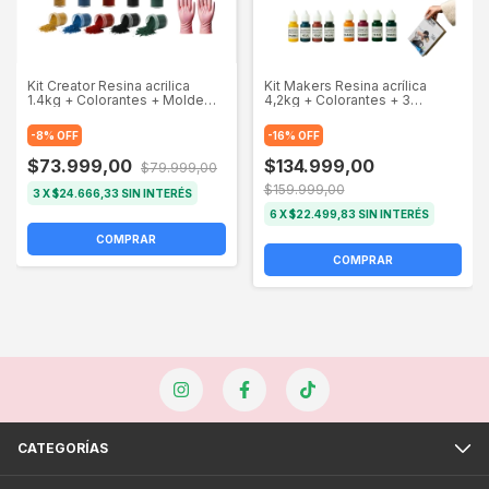
Kit Creator Resina acrilica
Kit Makers Resina acrílica
1.4kg + Colorantes + Molde
4,2kg + Colorantes + 3
Bandeja + Laca +
Moldes + Laca 250g +
Herramientas
Herramientas
-
8
%
OFF
-
16
%
OFF
$73.999,00
$134.999,00
$79.999,00
$159.999,00
3
X
$24.666,33
SIN INTERÉS
6
X
$22.499,83
SIN INTERÉS
COMPRAR
COMPRAR
CATEGORÍAS