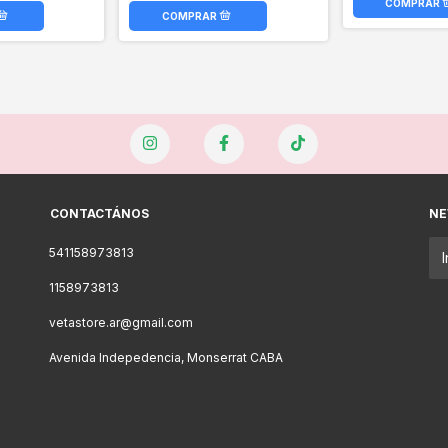
CONTACTÁNOS
NE
541158973813
1158973813
vetastore.ar@gmail.com
Avenida Indepedencia, Monserrat CABA