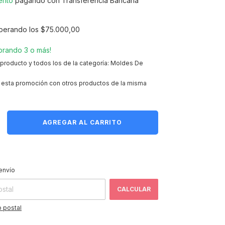
ento
pagando con Transferencia Bancaria
perando los
$75.000,00
rando 3 o más!
 producto y todos los de la categoría: Moldes De
esta promoción con otros productos de la misma
CAMBIAR CP
 CP:
envío
CALCULAR
 postal