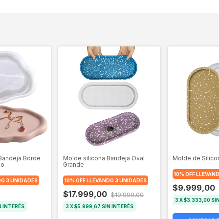
 Bandeja Borde
Molde silicona Bandeja Oval
Molde de Silico
no
Grande
10% OFF LLEVAN
DO 3 UNIDADES
10% OFF LLEVANDO 3 UNIDADES
$9.999,00
$17.999,00
$19.999,00
3
X
$3.333,00
SI
N INTERÉS
3
X
$5.999,67
SIN INTERÉS