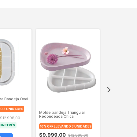
na Bandeja Oval
Molde bandeja Ir
DO 3 UNIDADES
Molde bandeja Triangular
10% OFF LLEVAND
Redondeada Chica
$12.998,00
$14.999,00
N INTERÉS
10% OFF LLEVANDO 3 UNIDADES
3
X
$4.999,67
SIN
$9.999,00
$12.999,00