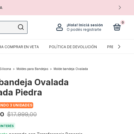
IA
0
¡Hola!
Iniciá sesión
O podés registrarte
RA COMPRAR EN VETA
POLÍTICA DE DEVOLUCIÓN
PREGUNTAS F
Silicona
>
Moldes para Bandejas
>
Molde bandeja Ovalada
bandeja Ovalada
ada Piedra
ANDO 3 UNIDADES
00
$17.999,00
 INTERÉS