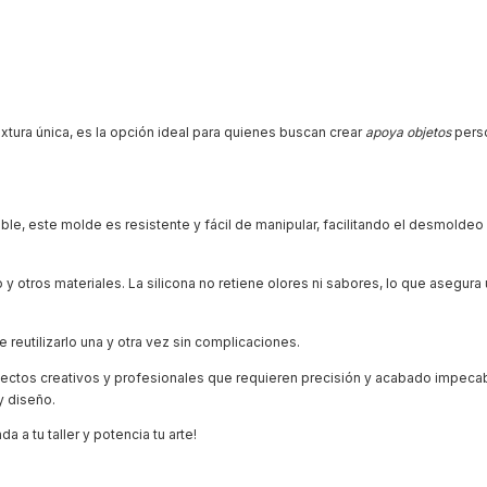
xtura única, es la opción ideal para quienes buscan crear
apoya objetos
perso
ible, este molde es resistente y fácil de manipular, facilitando el desmoldeo 
 y otros materiales. La silicona no retiene olores ni sabores, lo que asegura
reutilizarlo una y otra vez sin complicaciones.
royectos creativos y profesionales que requieren precisión y acabado impecab
y diseño.
 a tu taller y potencia tu arte!