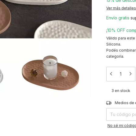
15% de descu
Ver más detalles
Envío gratis
su
¡10% OFF comp
Válido para este
Silicona.
Podés combinar 
categoría.
3
en stock
Entregas para el
Medios de 
No sé mi código