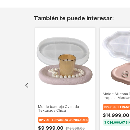
También te puede interesar:
 Bandeja
Molde Silicona
e
irregular Media
Molde bandeja Ovalada
DO 3 UNIDADES
10% OFF LLEVAN
Texturada Chica
$14.999,00
10% OFF LLEVANDO 3 UNIDADES
N INTERÉS
3
X
$4.999,67
SI
$9.999,00
$12.999,00