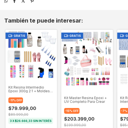
También te puede interesar:
GRATIS
GRATIS
G
Kit Resina Intermedio
Epoxi 300g 2:1 + Moldes
Señaladores + Pigmentos
Kit Master Resina Epoxi +
Kit 
-
11
%
OFF
UV Completo Para Crear
Inte
Pig
$79.999,00
-
15
%
OFF
-
7
%
$89.999,00
$203.399,00
$7
3
X
$26.666,33
SIN INTERÉS
$239.999,00
$85.