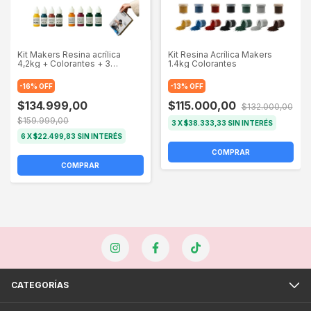
Kit Makers Resina acrílica
Kit Resina Acrílica Makers
4,2kg + Colorantes + 3
1.4kg Colorantes
Moldes + Laca 250g +
Herramientas
-
16
%
OFF
-
13
%
OFF
$134.999,00
$115.000,00
$132.000,00
$159.999,00
3
X
$38.333,33
SIN INTERÉS
6
X
$22.499,83
SIN INTERÉS
COMPRAR
COMPRAR
CATEGORÍAS