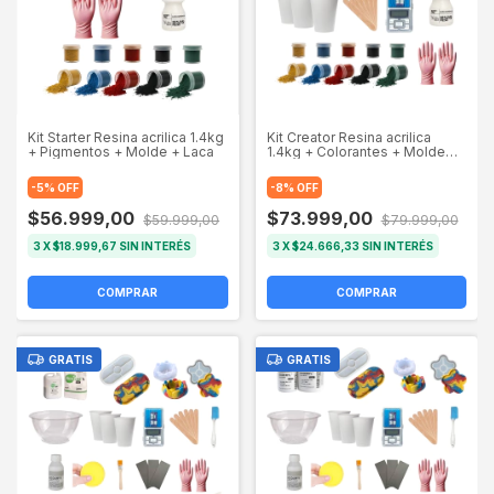
Kit Starter Resina acrilica 1.4kg
Kit Creator Resina acrilica
+ Pigmentos + Molde + Laca
1.4kg + Colorantes + Molde
Bandeja + Laca +
Herramientas
-
5
%
OFF
-
8
%
OFF
$56.999,00
$73.999,00
$59.999,00
$79.999,00
3
X
$18.999,67
SIN INTERÉS
3
X
$24.666,33
SIN INTERÉS
COMPRAR
COMPRAR
GRATIS
GRATIS