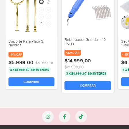
Rebarbador Grande + 10
Soporte Para Plato 3
Set 
Hojas
Niveles
10ml
-
32
%
OFF
-
0
%
OFF
-
-15
$14.999,00
$5.999,00
$6
$5.999,00
$21.999,00
3
X
$1.999,67
SIN INTERÉS
3
X
3
X
$4.999,67
SIN INTERÉS
COMPRAR